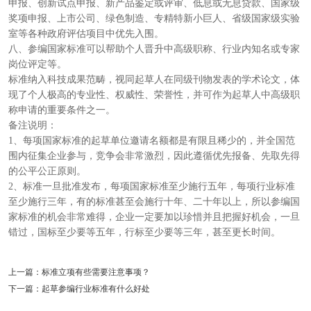
申报、创新试点申报、新产品鉴定或评审、低息或无息贷款、国家级
奖项申报、上市公司、绿色制造、专精特新小巨人、省级国家级实验
室等各种政府评估项目中优先入围。
八、参编国家标准可以帮助个人晋升中高级职称、行业内知名或专家
岗位评定等。
标准纳入科技成果范畴，视同起草人在同级刊物发表的学术论文，体
现了个人极高的专业性、权威性、荣誉性，并可作为起草人中高级职
称申请的重要条件之一。
备注说明：
1、每项国家标准的起草单位邀请名额都是有限且稀少的，并全国范
围内征集企业参与，竞争会非常激烈，因此遵循优先报备、先取先得
的公平公正原则。
2、标准一旦批准发布，每项国家标准至少施行五年，每项行业标准
至少施行三年，有的标准甚至会施行十年、二十年以上，所以参编国
家标准的机会非常难得，企业一定要加以珍惜并且把握好机会，一旦
错过，国标至少要等五年，行标至少要等三年，甚至更长时间。
上一篇：标准立项有些需要注意事项？
下一篇：起草参编行业标准有什么好处