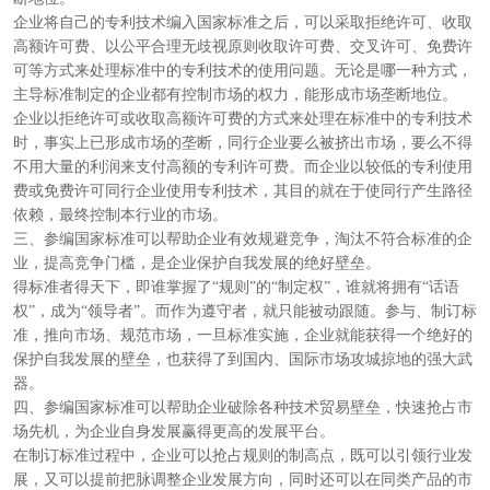
企业将自己的专利技术编入国家标准之后，可以采取拒绝许可、收取
高额许可费、以公平合理无歧视原则收取许可费、交叉许可、免费许
可等方式来处理标准中的专利技术的使用问题。无论是哪一种方式，
主导标准制定的企业都有控制市场的权力，能形成市场垄断地位。
企业以拒绝许可或收取高额许可费的方式来处理在标准中的专利技术
时，事实上已形成市场的垄断，同行企业要么被挤出市场，要么不得
不用大量的利润来支付高额的专利许可费。而企业以较低的专利使用
费或免费许可同行企业使用专利技术，其目的就在于使同行产生路径
依赖，最终控制本行业的市场。
三、参编国家标准可以帮助企业有效规避竞争，淘汰不符合标准的企
业，提高竞争门槛，是企业保护自我发展的绝好壁垒。
得标准者得天下，即谁掌握了“规则”的“制定权”，谁就将拥有“话语
权”，成为“领导者”。而作为遵守者，就只能被动跟随。参与、制订标
准，推向市场、规范市场，一旦标准实施，企业就能获得一个绝好的
保护自我发展的壁垒，也获得了到国内、国际市场攻城掠地的强大武
器。
四、参编国家标准可以帮助企业破除各种技术贸易壁垒，快速抢占市
场先机，为企业自身发展赢得更高的发展平台。
在制订标准过程中，企业可以抢占规则的制高点，既可以引领行业发
展，又可以提前把脉调整企业发展方向，同时还可以在同类产品的市