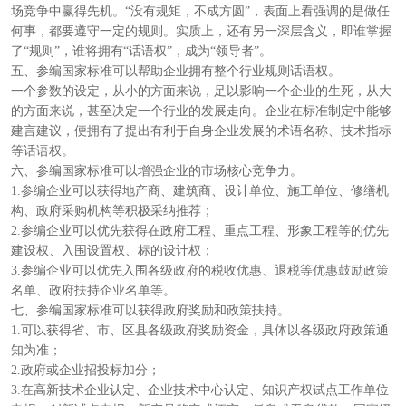
场竞争中赢得先机。“没有规矩，不成方圆”，表面上看强调的是做任
何事，都要遵守一定的规则。实质上，还有另一深层含义，即谁掌握
了“规则”，谁将拥有“话语权”，成为“领导者”。
五、参编国家标准可以帮助企业拥有整个行业规则话语权。
一个参数的设定，从小的方面来说，足以影响一个企业的生死，从大
的方面来说，甚至决定一个行业的发展走向。企业在标准制定中能够
建言建议，便拥有了提出有利于自身企业发展的术语名称、技术指标
等话语权。
六、参编国家标准可以增强企业的市场核心竞争力。
1.参编企业可以获得地产商、建筑商、设计单位、施工单位、修缮机
构、政府采购机构等积极采纳推荐；
2.参编企业可以优先获得在政府工程、重点工程、形象工程等的优先
建设权、入围设置权、标的设计权；
3.参编企业可以优先入围各级政府的税收优惠、退税等优惠鼓励政策
名单、政府扶持企业名单等。
七、参编国家标准可以获得政府奖励和政策扶持。
1.可以获得省、市、区县各级政府奖励资金，具体以各级政府政策通
知为准；
2.政府或企业招投标加分；
3.在高新技术企业认定、企业技术中心认定、知识产权试点工作单位